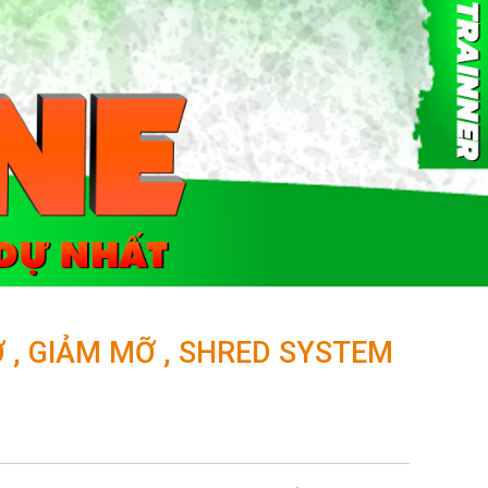
 , GIẢM MỠ , SHRED SYSTEM