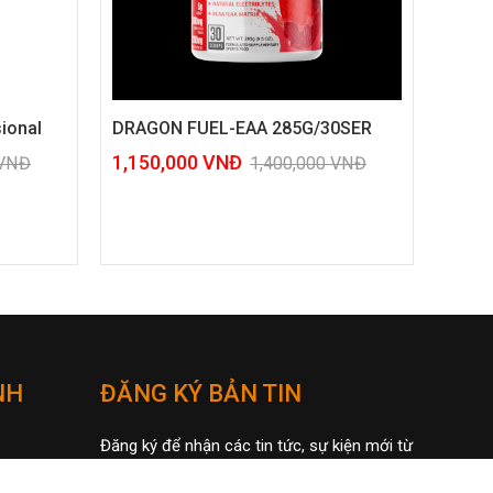
0SER
Testosterone LAB SERIES THE
GEAR JUICED (60ser)
VNĐ
1,400,000
VNĐ
1,500,000
VNĐ
NH
ĐĂNG KÝ BẢN TIN
Đăng ký để nhận các tin tức, sự kiện mới từ
chúng tôi!