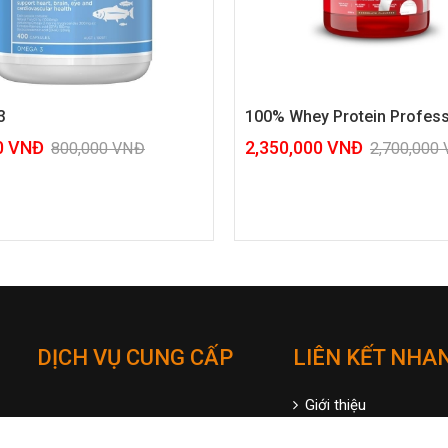
ey Protein Professional
DRAGON FUEL-EAA 285G/3
000
VNĐ
1,150,000
VNĐ
2,700,000
VNĐ
1,400,000
DỊCH VỤ CUNG CẤP
LIÊN KẾT NHA
Giới thiệu
Khóa học