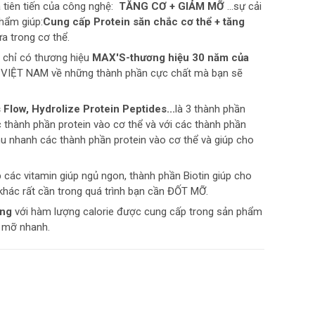
 tiên tiến của công nghệ:
TĂNG CƠ + GIẢM MỠ
...sự cải
phẩm giúp:
Cung cấp Protein săn chắc cơ thể + tăng
a trong cơ thể.
 chỉ có thương hiệu
MAX'S-thương hiệu 30 năm của
g VIỆT NAM về những thành phần cực chất mà bạn sẽ
Flow, Hydrolize Protein Peptides...
là 3 thành phần
 thành phần protein vào cơ thể và với các thành phần
thu nhanh các thành phần protein vào cơ thể và giúp cho
 các vitamin giúp ngủ ngon, thành phần Biotin giúp cho
khác rất cần trong quá trình bạn cần ĐỐT MỠ.
ợng
với hàm lượng
calorie được cung cấp trong sản phẩm
t mỡ nhanh.