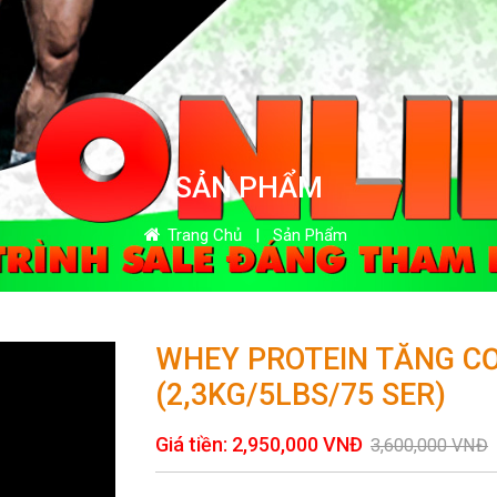
SẢN PHẨM
Trang Chủ
|
Sản Phẩm
WHEY PROTEIN TĂNG CƠ
(2,3KG/5LBS/75 SER)
Giá tiền:
2,950,000
VNĐ
3,600,000
VNĐ