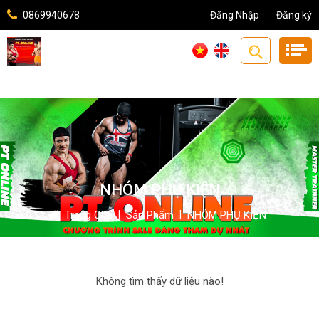
0869940678
Đăng Nhập
Đăng ký
NHÓM PHỤ KIỆN
Trang Chủ
|
Sản Phẩm
|
NHÓM PHỤ KIỆN
Không tìm thấy dữ liệu nào!