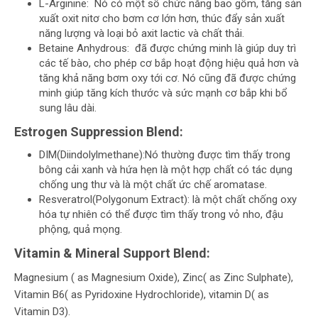
L-Arginine: Nó có một số chức năng bao gồm, tăng sản
xuất oxit nitơ cho bơm cơ lớn hơn, thúc đẩy sản xuất
năng lượng và loại bỏ axit lactic và chất thải.
Betaine Anhydrous: đã được chứng minh là giúp duy trì
các tế bào, cho phép cơ bắp hoạt động hiệu quả hơn và
tăng khả năng bơm oxy tới cơ. Nó cũng đã được chứng
minh giúp tăng kích thước và sức mạnh cơ bắp khi bổ
sung lâu dài.
Estrogen Suppression Blend:
DIM(Diindolylmethane):Nó thường được tìm thấy trong
bông cải xanh và hứa hẹn là một hợp chất có tác dụng
chống ung thư và là một chất ức chế aromatase.
Resveratrol(Polygonum Extract): là một chất chống oxy
hóa tự nhiên có thể được tìm thấy trong vỏ nho, đậu
phộng, quả mọng.
Vitamin & Mineral Support Blend:
Magnesium ( as Magnesium Oxide), Zinc( as Zinc Sulphate),
Vitamin B6( as Pyridoxine Hydrochloride), vitamin D( as
Vitamin D3).