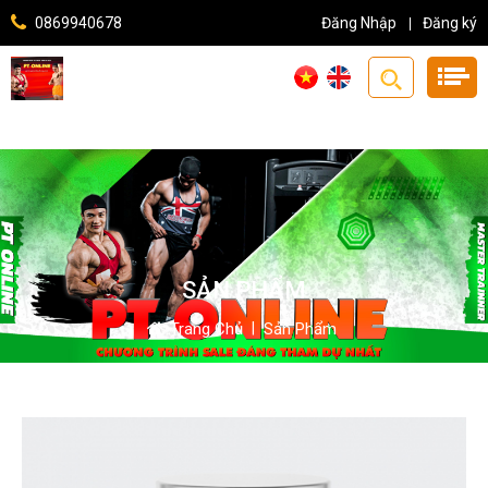
0869940678
Đăng Nhập
Đăng ký
SẢN PHẨM
Trang Chủ
|
Sản Phẩm