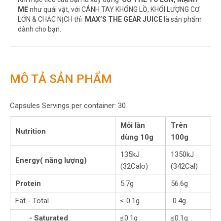
MẼ
như quái vật, với CÁNH TAY KHỔNG LỒ, KHỐI LƯỢNG CƠ
LỚN & CHẮC NỊCH thì
MAX’S THE GEAR JUICE
là sản phẩm
dành cho bạn.
MÔ TẢ SẢN PHẨM
Capsules Servings per container: 30
Mỗi lần
Trên
Nutrition
dùng 10g
100g
135kJ
1350kJ
Energy( năng lượng)
(32Calo)
(342Cal)
Protein
5.7g
56.6g
Fat - Total
≤ 0.1g
0.4g
- Saturated
≤0.1g
≤0.1g