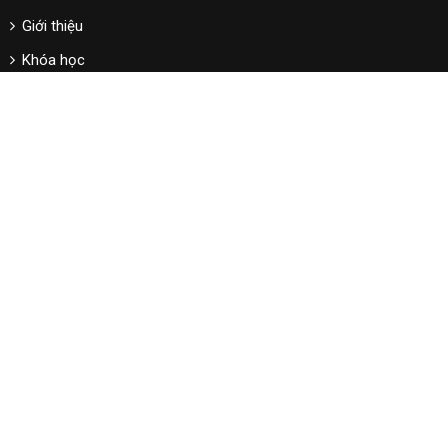
Giới thiệu
Khóa học
Tin tức
ĐĂNG KÝ BẢN TIN
Đăng ký để nhận các tin tức, sự kiện mới từ chúng tôi!
Đăng ký
Z
Copyright © 2022 Bản quyền thuộc về Nguyễn Bảo Bang.
Thiết kế
và phát triển bởi
thietkewebnhanh.vn