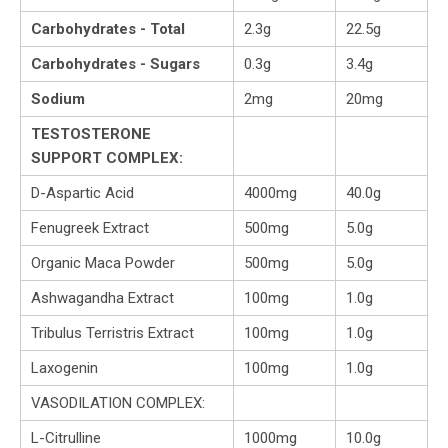
Carbohydrates - Total
2.3g
22.5g
Carbohydrates - Sugars
0.3g
3.4g
Sodium
2mg
20mg
TESTOSTERONE
SUPPORT COMPLEX:
D-Aspartic Acid
4000mg
40.0g
Fenugreek Extract
500mg
5.0g
Organic Maca Powder
500mg
5.0g
Ashwagandha Extract
100mg
1.0g
Tribulus Terristris Extract
100mg
1.0g
Laxogenin
100mg
1.0g
VASODILATION COMPLEX:
L-Citrulline
1000mg
10.0g