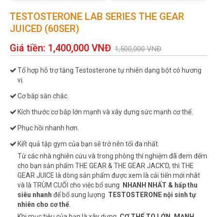
TESTOSTERONE LAB SERIES THE GEAR
JUICED (60SER)
Giá tiền:
1,400,000
VNĐ
1,500,000
VNĐ
Tổ hợp hỗ trợ tăng Testosterone tự nhiên dạng bột có hương
vị.
Cơ bắp săn chắc.
Kích thước cơ bắp lớn mạnh và xây dựng sức mạnh cơ thể.
Phục hồi nhanh hơn.
Kết quả tập gym của bạn sẽ trở nên tối đa nhất.
Từ các nhà nghiên cứu và trong phòng thí nghiệm đã đem đếm
cho bạn sản phẩm THE GEAR & THE GEAR JACK’D, thì THE
GEAR JUICE là dòng sản phẩm được xem là cải tiến mới nhât
và là TRÙM CUỐI cho việc bổ sung
NHANH NHẤT & hấp thu
siêu nhanh
để bổ sung lượng
TESTOSTERONE nội sinh tự
nhiên cho cơ thể
.
Khi mục tiêu của bạn là xây dựng
CƠ THỂ TO LỚN, MẠNH