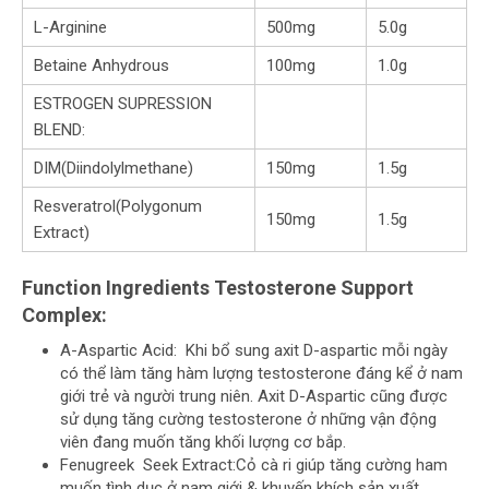
L-Arginine
500mg
5.0g
Betaine Anhydrous
100mg
1.0g
ESTROGEN SUPRESSION
BLEND:
DIM(Diindolylmethane)
150mg
1.5g
Resveratrol(Polygonum
150mg
1.5g
Extract)
Function Ingredients Testosterone Support
Complex:
A-Aspartic Acid: Khi bổ sung axit D-aspartic mỗi ngày
có thể làm tăng hàm lượng testosterone đáng kể ở nam
giới trẻ và người trung niên. Axit D-Aspartic cũng được
sử dụng tăng cường testosterone ở những vận động
viên đang muốn tăng khối lượng cơ bắp.
Fenugreek Seek Extract:Cỏ cà ri giúp tăng cường ham
muốn tình dục ở nam giới & khuyến khích sản xuất