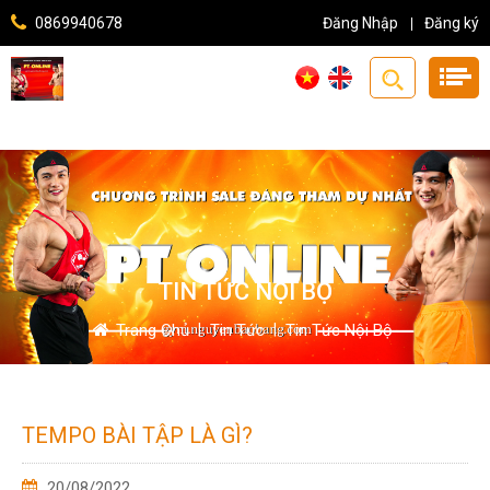
0869940678
Đăng Nhập
Đăng ký
TIN TỨC NỘI BỘ
Trang Chủ
|
Tin Tức
|
Tin Tức Nội Bộ
TEMPO BÀI TẬP LÀ GÌ?
20/08/2022