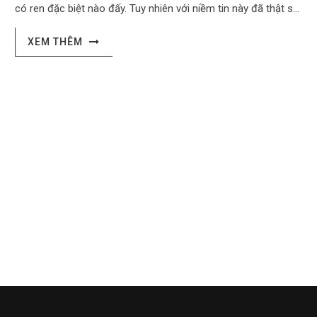
có ren đặc biệt nào đấy. Tuy nhiên với niềm tin này đã thật sự
đúng hay chưa, hay có thể tất cả mọi người đều tăng cơ giảm
mỡ cùng lúc được? Hôm nay tôi sẽ giúp bạn tìm ra câu trả lời
XEM THÊM
chính xác cho vấn đề này, nhưng trước tiên xin bạn đừng quên
thể hiện sự ủng hộ bằng cách ấn like cho video này và đăng ký
kênh của tôi...